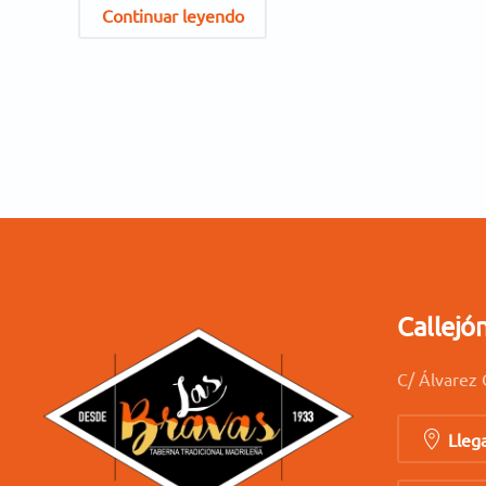
Continuar leyendo
Callejó
C/ Álvarez 
Lleg