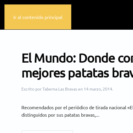
Ir al contenido principal
El Mundo: Donde co
mejores patatas bra
Escrito por
Taberna Las Bravas
en
14 marzo, 2014
.
Recomendados por el periódico de tirada nacional «E
distinguidos por sus patatas bravas,...