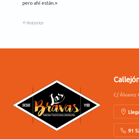
pero ahí están.»
Anterior
Callejó
C/ Álvarez 
Lleg
91 5