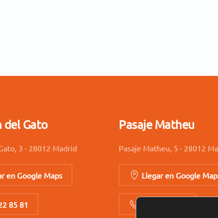
n del Gato
Pasaje Matheu
Gato, 3 · 28012 Madrid
Pasaje Matheu, 5 · 28012 Ma
ar en Google Maps
Llegar en Google Map
22 85 81
91 521 51 41