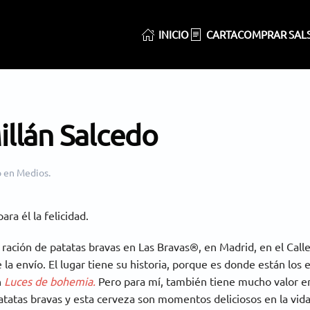
INICIO
CARTA
COMPRAR SAL
illán Salcedo
o en
Medios
.
ara él la felicidad.
ración de patatas bravas en Las Bravas®, en Madrid, en el Callej
e la envío. El lugar tiene su historia, porque es donde están los
n
Luces de bohemia.
Pero para mí, también tiene mucho valor en
atatas bravas y esta cerveza son momentos deliciosos en la vid