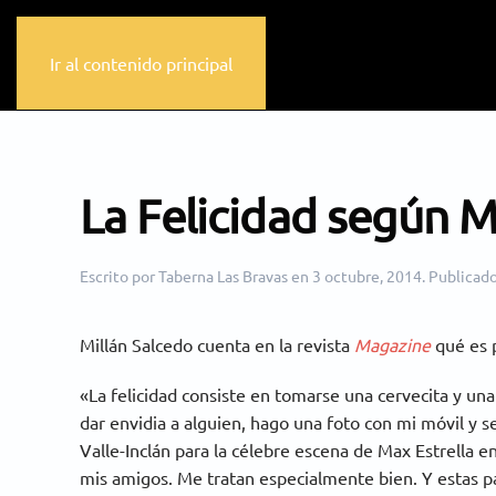
Ir al contenido principal
La Felicidad según M
Escrito por
Taberna Las Bravas
en
3 octubre, 2014
. Publicad
Millán Salcedo
cuenta en la revista
Magazine
qué es p
«La felicidad consiste en tomarse una cervecita y una 
dar envidia a alguien, hago una foto con mi móvil y s
Valle-Inclán para la célebre escena de Max Estrella e
mis amigos. Me tratan especialmente bien. Y estas p