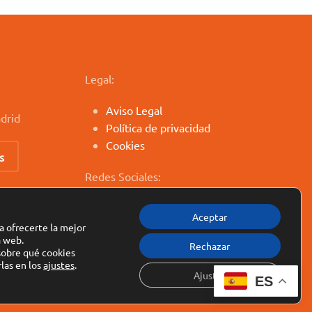
Legal:
Aviso Legal
drid
Política de privacidad
Cookies
s
Redes Sociales:
Aceptar
a ofrecerte la mejor
a web.
Rechazar
obre qué cookies
nsulting
las en los
ajustes
.
Ajustes
ES