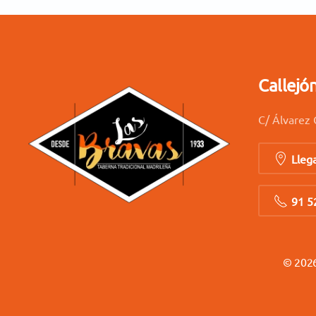
Callejó
C/ Álvarez 
Lleg
91 5
©
202