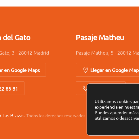
n del Gato
Pasaje Matheu
Gato, 3 · 28012 Madrid
Pasaje Matheu, 5 · 28012 Ma
ar en Google Maps
Llegar en Google Map
22 85 81
91 521 51 41
Utilizamos cookies par
experiencia en nuestr
Puedes aprender más s
6
Las Bravas.
Todos los derechos reservados. Diseño web:
Astratech Co
utilizamos o desactivar