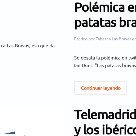
Polémica en
patatas br
Escrito por
Taberna Las Bravas
e
ca Las Bravas, esa que da
Se desata la polémica en twit
Ian Dunt: “Las patatas bravas
Continuar leyendo
Telemadrid:
y los ibéric