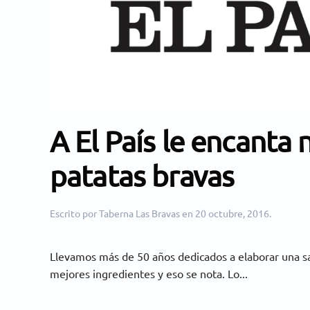
A El País le encanta 
patatas bravas
Escrito por
Taberna Las Bravas
en
20 octubre, 2016
.
Llevamos más de 50 años dedicados a elaborar una sa
mejores ingredientes y eso se nota. Lo...